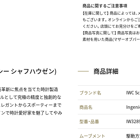
商品に関するご注意事項
【在庫に関して】
商品によっては、
もございます。オンラインからご
ください。店頭にてお見分けをご
【商品写真に関して】 商品写真は
素材を用いた商品(マザーオブパー
ー・シー シャフハウゼン)
商品詳細
技術革新に焦点を当てた時計製造
ブランド名
IWC 
ールとして究極の精度と独創的な
エレガントからスポーティーまで
商品名
Inge
インで時計愛好家を魅了してやみ
型番・品番
IW328
ムーブメント
駆動方