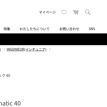
トップ
へ
お気に入り
カート
検索
マイページ
特集
わたしたちについて
お問い合わせ
SNS
R
S
T
U
V
W
X
Z
買取り・下取り・委託サービス
CSR
ヴィンテージブランド
INSTAGRAM
ISHIDA N43°（札幌）
）
INGENIEUR(インヂュニア)
AMIDA
TikTok
アミダ
SHIDA いいモノ Selection
ブライトリング ブティック 銀座
ク 40
Arnold & Son
いモノ Gift selection
アーノルド＆サン
.s.d.(アイエスディー)
BEST VINTAGE
新宿
matic 40