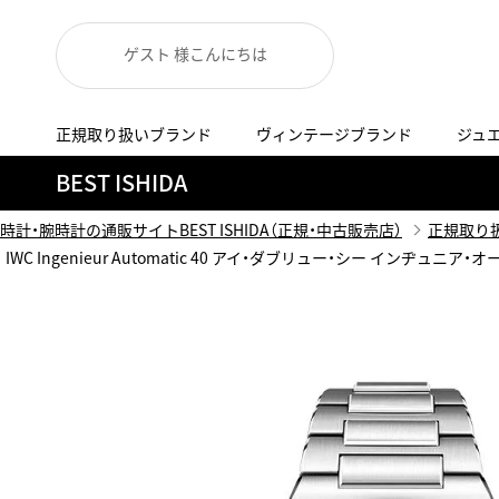
ゲスト 様こんにちは
正規取り扱いブランド
ヴィンテージブランド
ジュ
A
B
C
D
E
F
G
BEST ISHIDA
代表メッセージ
お問い合わせ
YOUTUBE
正規取り扱いブラン
ISHIDA新宿
BEST VINTAGEについて
時計・腕時計の通販サイトBEST ISHIDA（正規・中古販売店）
正規取り
ニュースリリース
査定お申込み
IWC Ingenieur Automatic 40 アイ・ダブリュー・シー インヂュニア・オ
Accurate Form
ACCU
FACEBOOK
アキュレイトフォルム
アキュトロ
ラグジュアリーウォッチ
TimeVallée ISHIDA Azabudai Hills
ANGEL CLOVER
Angel
ウォッチ
エンジェルクローバー
エンジェル
LINE
スマートウォッチ
ブライトリング ブティック GINZA SIX
ASTRON
ATTE
ジュエリー
アストロン
アテッサ