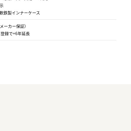
示
軟鉄製インナーケース
（メーカー保証）
WC登録で+6年延長