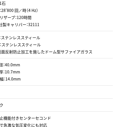
1石
28'800 回／時（4 Hz）
リザーブ：120時間
社製キャリバー：32111
：ステンレススティール
：ステンレススティール
両面反射防止加工を施したドーム型サファイアガラス
：40.0mm
：10.7mm
：14.0mm
ク
止機能付きセンターセコンド
で急激な気圧変化にも対応