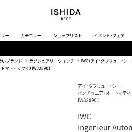
エリー
カテゴリー
ショップリスト
イベント・フェア
H
I
J
K
L
M
N
O
P
ご来店の予約
会社概要
オンライン相談
サービス
ド
BLOG
ISHIDA表参道
買取り・下取り・委託サービスについて
検索
扱いブランド
ラグジュアリーウォッチ
IWC（アイ・ダブリュー・シー
採用情報
ートマティック 40 IW328901
TRON
amazfit
X
ン
アマズフィット
ヴィンテージブランド一覧はこちら
ISHIDA SPECIAL EDITION
I
Luxury Time Lounge
アイ・ダブリュー・シー
インヂュニア・オートマティッ
 Heart
ARMINSTROM
デザイナーズ家電
い
IW328901
ハート
アーミンシュトローム
日用品
i
IWC 表参道ブティック
IWC
SA
その他
Ingenieur Auto