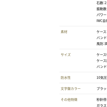
石数：2
振動数：
パワー
IWC自
素材
ケース
バンド
風防：
サイズ
ケース径
ケース厚
バンド幅
防水性
10気圧
文字盤カラー
ブラッ
その他特徴
秒針停
ガラス