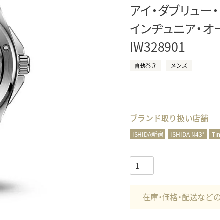
アイ・ダブリュー
正規取り扱いブランド一覧はこちら
BEST VINTAGE
ヒューリックスクエア札幌
インヂュニア・オー
IW328901
ショップリスト一覧はこちら
⾃動巻き
メンズ
ブランド取り扱い店舗
ISHIDA新宿
ISHIDA N43°
Ti
在庫・価格・配送など