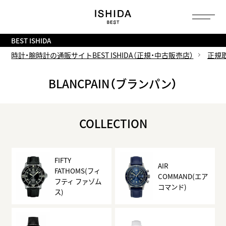
トップ
へ
BEST ISHIDA
時計・腕時計の通販サイトBEST ISHIDA（正規・中古販売店）
正規
BLANCPAIN（ブランパン）
COLLECTION
FIFTY
AIR
FATHOMS(フィ
COMMAND(エア
フティ ファゾム
コマンド)
ス)