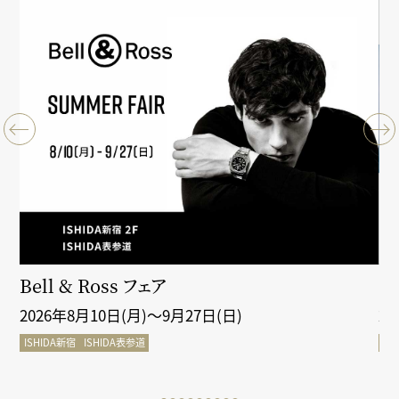
クシ
Bell & Ross フェア
Gr
2026年8月10日(月)～9月27日(日)
2
ISHIDA新宿
ISHIDA表参道
IS