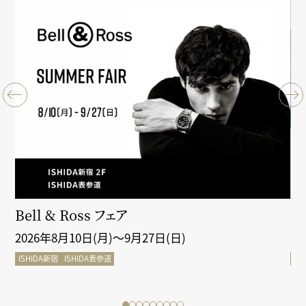
クシ
Bell & Ross フェア
Gr
2026年8月10日(月)～9月27日(日)
2
ISHIDA新宿
ISHIDA表参道
IS