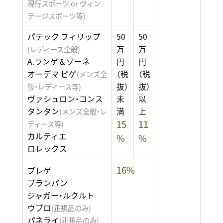
現行スポーツ or ヴィン
テージスポーツ等)
パテック フィリップ
50
50
万
万
(レディース全般)
A.ランゲ＆ゾーネ
円
円
オーデマ ピゲ
（税
（税
(メンズ全
抜）
抜）
般・レディース等)
ヴァシュロン・コンス
未
以
タンタン
満
上
(メンズ全般・レ
15
11
ディース等)
カルティエ
%
%
ロレックス
16%
ブレゲ
ブランパン
ジャガー・ルクルト
ウブロ
(正規品のみ)
パネライ
(正規品のみ)