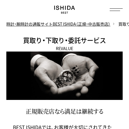
トップ
へ
時計・腕時計の通販サイトBEST ISHIDA（正規・中古販売店）
買取
買取り・下取り・委託サービス
REVALUE
正規販売店なら満足は継続する
BEST ISHIDAでは、お客様が大切にされてきた