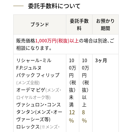
委託手数料について
委託手数
お預かり
ブランド
料
期間
販売価格
1,000万円(税抜)以上
の場合は別途、ご
相談になります。
リシャール・ミル
10
10
3ヶ月
F.P.ジュルヌ
0万
0万
パテック フィリップ
円
円
（税
（税
(メンズ全般)
オーデマ ピゲ
抜）
抜）
(メンズ・
未
以
ロイヤルオーク等)
ヴァシュロン・コンス
満
上
12
8
タンタン
(メンズ・オー
ヴァーシーズ等)
%
%
ロレックス
(※メンズ・