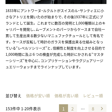
1833年にアントワーヌ・ルクルトがスイスのル・サンティエに小
さなアトリエを開いたのが始まりで、その後1937年に正式にブ
ランドとして誕生。 これまでに数百の発明と1,000種類以上のキ
ャリパーを開発し、ムーブメントのパーツからケースまで自社一
貫して生産出来る数少ないマニュファクチュールとして有名で
す。 ケースが反転して時計のガラスを保護出来る仕組みとなっ
ている“レベルソシリーズ”と、信頼性と制度を向上させる目的で
1,000時間に及ぶ６つの検査が完成した時計にかされる“マスタ
ーシリーズ”を中心に、コンプリケーションやラグジュアリージ
ュエリーウォッチまでラインナップしています。
並び替え
価格が安い順
価格が高い順
レビュー順
1
2
8
…
153
件中
1
-
20
件表示