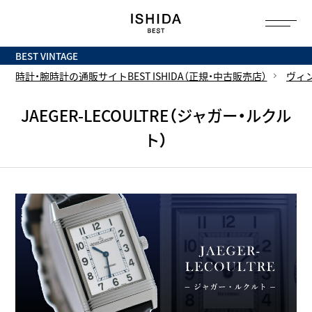
トップ
へ
BEST VINTAGE
時計・腕時計の通販サイトBEST ISHIDA（正規・中古販売店）
ヴィ
JAEGER-LECOULTRE（ジャガー・ルクル
ト）