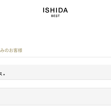
みのお客様
ス
(
必
須
)