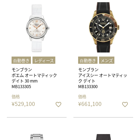
⾃動巻き
レディース
⾃動巻き
メンズ
モンブラン
モンブラン
ボエム オートマティック
アイスシー オートマティッ
デイト 30 mm
ク デイト
MB133305
MB133300
価格
価格
¥
529,100
¥
661,100