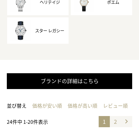
ヘリテイジ
ボエム
スター レガシー
ブランドの詳細はこちら
並び替え
価格が安い順
価格が高い順
レビュー順
1
2
24
件中
1
-
20
件表示