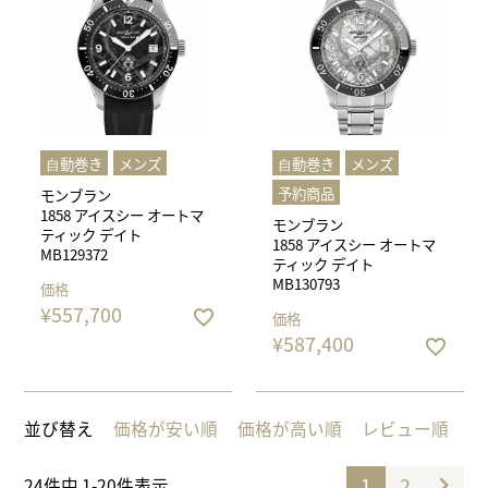
⾃動巻き
メンズ
⾃動巻き
メンズ
予約商品
モンブラン
1858 アイスシー オートマ
モンブラン
ティック デイト
1858 アイスシー オートマ
MB129372
ティック デイト
MB130793
価格
¥
557,700
価格
¥
587,400
並び替え
価格が安い順
価格が高い順
レビュー順
1
2
24
件中
1
-
20
件表示