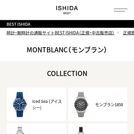
トップ
へ
BEST ISHIDA
時計・腕時計の通販サイトBEST ISHIDA（正規・中古販売店）
正規
MONTBLANC（モンブラン）
COLLECTION
Iced Sea (アイス
モンブラン1858
シー)