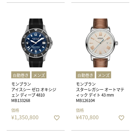
⾃動巻き
メンズ
⾃動巻き
メンズ
モンブラン
モンブラン
アイスシー ゼロ オキシジ
スターレガシー オートマテ
ェン ディープ 4810
ィック デイト 43 mm
MB133268
MB126104
価格
価格
¥
1,350,800
¥
470,800