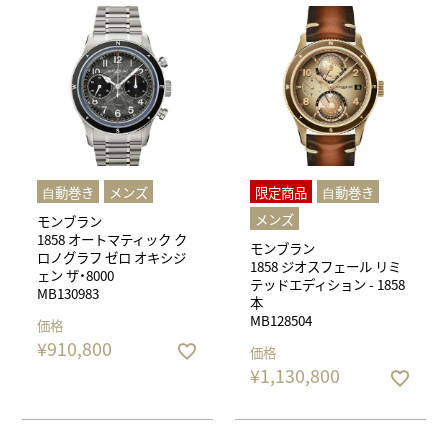
⾃動巻き
メンズ
限定商品
⾃動巻き
メンズ
モンブラン
1858 オートマティック ク
モンブラン
ロノグラフ ゼロ オキシジ
1858 ジオスフェール リミ
ェン ザ・8000
テッドエディション - 1858
MB130983
本
MB128504
価格
¥
910,800
価格
¥
1,130,800