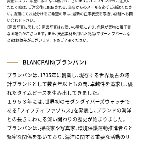
変動によりご希望に添えない場合もございます。オンラインからご注文い
ただく際は、ご注文後に配信される、当店からのメールを必ずご確認くださ
い。店頭にてお見分けをご希望の際は、最新の在庫状況を取扱い店舗へお問
い合わせ下さい。
【商品写真に関して】 商品写真はお使いの環境により、色見が実物と若干異
なる場合がございます。また、天然素材を用いた商品(マザーオブパールな
ど)は個体差がございます。予めご了承ください。
BLANCPAIN(ブランパン)
ブランパンは、1735年に創業し、現存する世界最古の時
計ブランドとして数百年以上もの間、卓越性を追求し、優
れたタイムピースを生み出してきました。
１９５３年には、世界初のモダンダイバーズウォッチで
ある「フィフティ ファゾムス」を発表し、ブランドの海洋
との長きにわたる深い関わりの歴史が始まりました。
ブランパンは、探検家や写真家、環境保護運動推進者らと
緊密な関係を築いており、海洋に関する重要な活動のサ