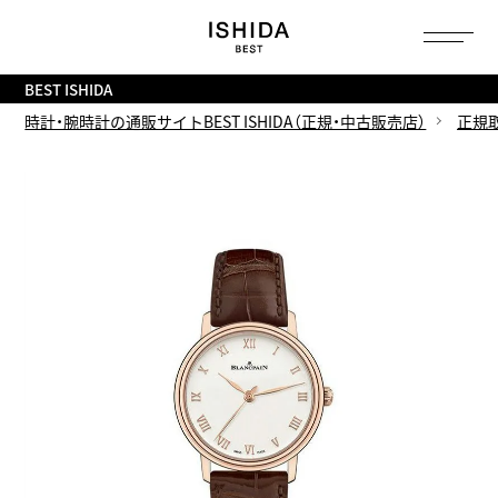
トップ
へ
BEST ISHIDA
時計・腕時計の通販サイトBEST ISHIDA（正規・中古販売店）
正規