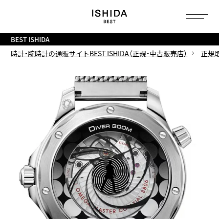
トップ
へ
BEST ISHIDA
時計・腕時計の通販サイトBEST ISHIDA（正規・中古販売店）
正規