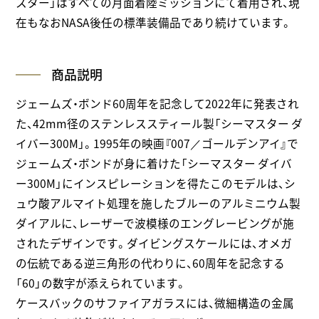
スター」はすべての月面着陸ミッションにて着用され、現
在もなおNASA後任の標準装備品であり続けています。
商品説明
ジェームズ・ボンド60周年を記念して2022年に発表され
た、42mm径のステンレススティール製「シーマスター ダ
イバー300M」。1995年の映画『007／ゴールデンアイ』で
ジェームズ・ボンドが身に着けた「シーマスター ダイバ
ー300M」にインスピレーションを得たこのモデルは、シ
ュウ酸アルマイト処理を施したブルーのアルミニウム製
ダイアルに、レーザーで波模様のエングレービングが施
されたデザインです。ダイビングスケールには、オメガ
の伝統である逆三角形の代わりに、60周年を記念する
「60」の数字が添えられています。
ケースバックのサファイアガラスには、微細構造の金属