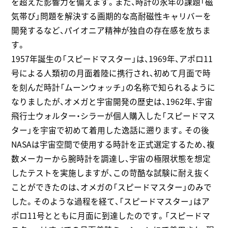
を超えた影響力を備えます。また、時計の永年の課題「磁
気帯び」問題を解決する画期的な高耐磁性キャリバーを
開発するなど、パイオニア精神が独自の存在感を放ちま
す。
1957年誕生の「スピードマスター」は、1969年、アポロ11
号による人類初の月面着陸に携行され、初めて月面で時
を刻んだ時計「ムーンウォッチ」の名称で知られるように
なりましたが、オメガと宇宙開発の歴史は、1962年、宇宙
飛行士ウォルター・シラーが個人購入した「スピードマス
ター」を宇宙で初めて着用した逸話に遡ります。その後
NASAは宇宙空間で使用する時計を正式選定するため、複
数メーカーから腕時計を調達し、宇宙の極限状態を想定
したテストを実施しますが、この苛酷な試験に耐え抜く
ことができたのは、オメガの「スピードマスター」のみで
した。そのような過程を経て、「スピードマスター」はア
ポロ11号とともに月面に到達したのです。「スピードマ