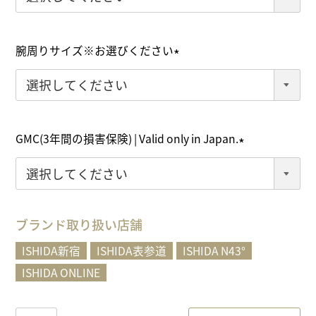
必
須
)
腕周りサイズ※お選びください
(
必
須
)
GMC(3年間の損害保険) | Valid only in Japan.
(
必
須
)
ブランド取り扱い店舗
ISHIDA新宿
ISHIDA表参道
ISHIDA N43°
ISHIDA ONLINE