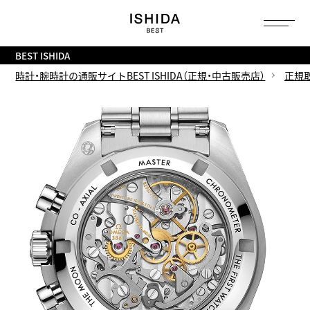
トップ
へ
BEST ISHIDA
時計・腕時計の通販サイトBEST ISHIDA（正規・中古販売店）
正規