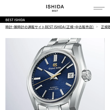
トップ
へ
BEST ISHIDA
時計・腕時計の通販サイトBEST ISHIDA（正規・中古販売店）
正規