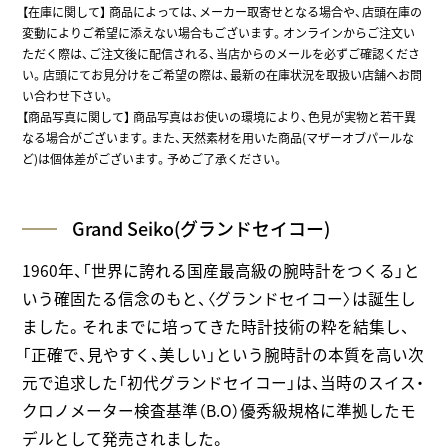
【在庫に関して】
商品によっては、メーカー取寄せとなる場合や、店頭在庫の
変動によりご希望に添えない場合もございます。オンラインからご注文い
ただく際は、ご注文後に配信される、当店からのメールを必ずご確認くださ
い。店頭にてお見分けをご希望の際は、最新の在庫状況を取扱い店舗へお問
い合わせ下さい。
【商品写真に関して】 商品写真はお使いの環境により、色見が実物と若干異
なる場合がございます。また、天然素材を用いた商品(マザーオブパールな
ど)は個体差がございます。予めご了承ください。
Grand Seiko(グランドセイコー)
1960年、「世界に誇れる国産最高級の腕時計をつくる」と
いう確固たる信念のもと、〈グランドセイコー〉は誕生し
ました。それまでに培ってきた時計技術の粋を結集し、
「正確で、見やすく、美しい」という腕時計の本質を高い次
元で追求した「初代グランドセイコー」は、当時のスイス・
クロノメーター検査基準（B.O）優秀級規格に準拠したモ
デルとして発売されました。