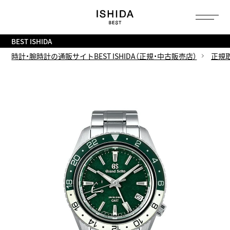
トップ
へ
BEST ISHIDA
時計・腕時計の通販サイトBEST ISHIDA（正規・中古販売店）
正規