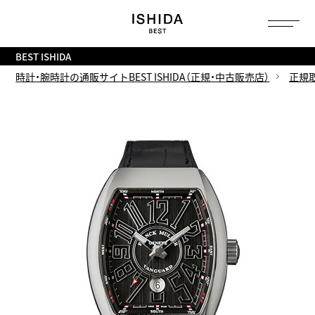
トップ
へ
BEST ISHIDA
時計・腕時計の通販サイトBEST ISHIDA（正規・中古販売店）
正規