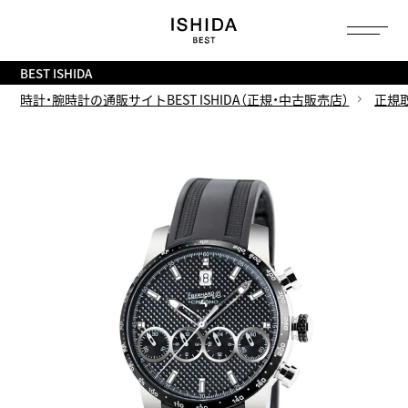
トップ
へ
BEST ISHIDA
時計・腕時計の通販サイトBEST ISHIDA（正規・中古販売店）
正規