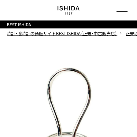
トップ
へ
BEST ISHIDA
時計・腕時計の通販サイトBEST ISHIDA（正規・中古販売店）
正規