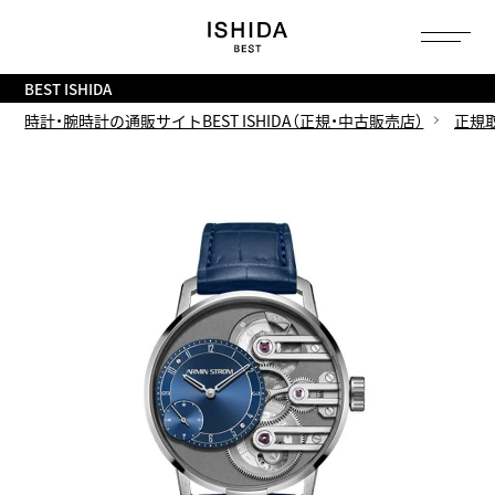
トップ
へ
BEST ISHIDA
時計・腕時計の通販サイトBEST ISHIDA（正規・中古販売店）
正規