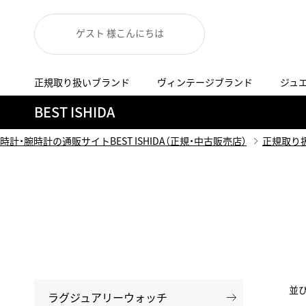
ゲスト 様こんにちは
正規取り扱いブランド
ヴィンテージブランド
ジュ
A
B
C
D
E
F
G
BEST ISHIDA
代表メッセージ
お問い合わせ
YOUTUBE
正規取り扱いブラン
ISHIDA新宿
BEST VINTAGEについて
時計・腕時計の通販サイトBEST ISHIDA（正規・中古販売店）
正規取り
ニュースリリース
査定お申込み
Accurate Form
ACCU
FACEBOOK
アキュレイトフォルム
アキュトロ
ラグジュアリーウォッチ
TimeVallée ISHIDA Azabudai Hills
ANGEL CLOVER
Angel
ウォッチ
エンジェルクローバー
エンジェル
LINE
スマートウォッチ
ブライトリング ブティック GINZA SIX
ASTRON
ATTE
ジュエリー
アストロン
アテッサ
並
ラグジュアリーウォッチ