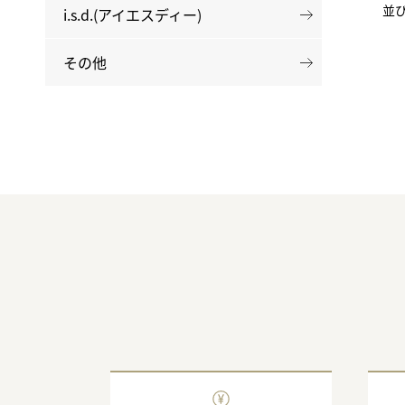
並
i.s.d.(アイエスディー)
その他