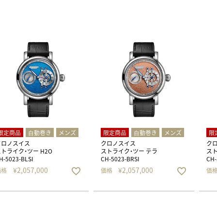
正規取り扱いブランド一覧はこちら
BEST VINTAGE
ヒューリックスクエア札幌
ショップリスト一覧はこちら
限定商品
⾃動巻き
メンズ
限定商品
⾃動巻き
メンズ
限
クロノスイス
クロノスイス
ク
ストライク・ツー H2O
ストライク・ツー テラ
スト
H-5023-BLSI
CH-5023-BRSI
CH-
¥
2,057,000
¥
2,057,000
価格
価格
価