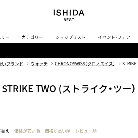
エリー
カテゴリー
ショップリスト
イベント・フェア
H
I
J
K
L
M
N
O
P
ご来店の予約
会社概要
オンライン相談
サービス
ド
BLOG
ISHIDA表参道
買取り・下取り・委託サービスについて
検索
扱いブランド
ウォッチ
CHRONOSWISS（クロノスイス）
STRIK
採用情報
TRON
amazfit
X
ン
アマズフィット
ヴィンテージブランド一覧はこちら
STRIKE TWO (ストライク・ツー）
ISHIDA SPECIAL EDITION
I
Luxury Time Lounge
 Heart
ARMINSTROM
デザイナーズ家電
い
ハート
アーミンシュトローム
日用品
i
IWC 表参道ブティック
SA
その他
び替え
価格が安い順
価格が高い順
レビュー順