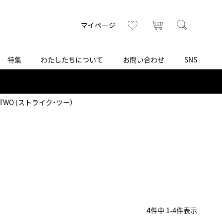
トップ
へ
お気に入り
カート
検索
マイページ
特集
わたしたちについて
お問い合わせ
SNS
R
S
T
U
V
W
X
Z
買取り・下取り・委託サービス
CSR
ヴィンテージブランド
INSTAGRAM
ISHIDA N43°（札幌）
E TWO (ストライク・ツー）
AMIDA
TikTok
アミダ
SHIDA いいモノ Selection
ブライトリング ブティック 銀座
Arnold & Son
いモノ Gift selection
アーノルド＆サン
.s.d.(アイエスディー)
BEST VINTAGE
新宿
4
件中
1
-
4
件表示