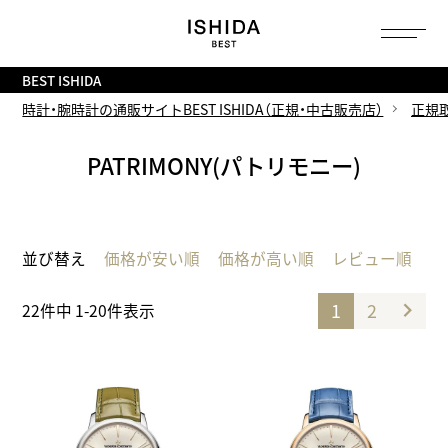
トップ
へ
BEST ISHIDA
時計・腕時計の通販サイトBEST ISHIDA（正規・中古販売店）
正規
PATRIMONY(パトリモニー)
並び替え
価格が安い順
価格が高い順
レビュー順
1
2
22
件中
1
-
20
件表示