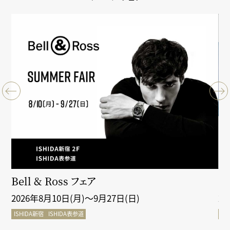
クシ
Bell & Ross フェア
Gr
2026年8月10日(月)～9月27日(日)
2
ISHIDA新宿
ISHIDA表参道
IS