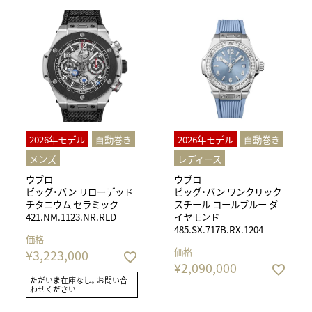
2026年モデル
⾃動巻き
2026年モデル
⾃動巻き
メンズ
レディース
ウブロ
ウブロ
ビッグ・バン リローデッド
ビッグ・バン ワンクリック
チタニウム セラミック
スチール コールブルー ダ
421.NM.1123.NR.RLD
イヤモンド
485.SX.717B.RX.1204
価格
価格
¥
3,223,000
¥
2,090,000
ただいま在庫なし。お問い合
わせください