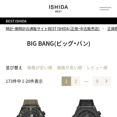
トップ
へ
BEST ISHIDA
時計・腕時計の通販サイトBEST ISHIDA（正規・中古販売店）
正規
BIG BANG(ビッグ・バン)
並び替え
価格が安い順
価格が高い順
レビュー順
1
2
9
…
173
件中
1
-
20
件表示