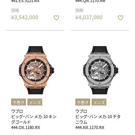
441.ES.5121.RX
444.QN.1170.NR
価格
価格
¥
3,542,000
¥
4,037,000
⼿巻き
メンズ
⼿巻き
メンズ
ウブロ
ウブロ
ビッグ・バン メカ-10 キン
ビッグ・バン メカ-10 チタ
グゴールド
ニウム
444.OX.1180.RX
444.NX.1170.RX