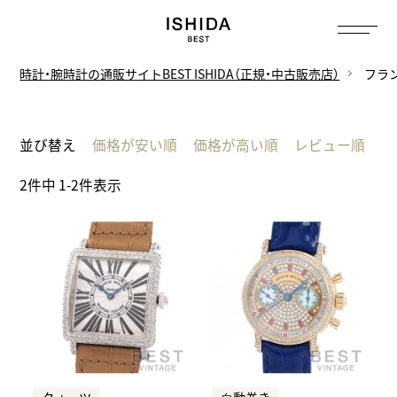
トップ
へ
時計・腕時計の通販サイトBEST ISHIDA（正規・中古販売店）
フラ
並び替え
価格が安い順
価格が高い順
レビュー順
2
件中
1
-
2
件表示