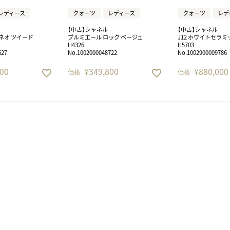
レディース
正規取り扱いブランド一覧はこちら
クォーツ
レディース
クォーツ
レデ
BEST VINTAGE
ヒューリックスクエア札幌
【中古】シャネル
【中古】シャネル
ネオ ツイード
プルミエール ロック ベージュ
J12 ホワイトセラミッ
H4326
H5703
627
No.1002000048722
No.1002900009786
ショップリスト一覧はこちら
00
¥
349,800
¥
880,000
価格
価格