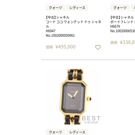
クォーツ
レディース
クォーツ
BEST VINTAGE
グランフロント大阪
【中古】シャネル
【中古】シャネル
コード ココ ウォンテッド ドゥ シャネ
ボーイフレンド 
ル
H6679
H6947
No.1002000053
No.1002000050961
¥
338,8
価格
¥
495,000
価格
クォーツ
レディース