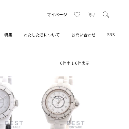
トップ
へ
お気に入り
カート
検索
マイページ
特集
わたしたちについて
お問い合わせ
SNS
R
S
T
U
V
W
X
Z
買取り・下取り・委託サービス
CSR
ヴィンテージブランド
INSTAGRAM
ISHIDA N43°（札幌）
6
件中
1
-
6
件表示
AMIDA
TikTok
アミダ
SHIDA いいモノ Selection
ブライトリング ブティック 銀座
Arnold & Son
いモノ Gift selection
アーノルド＆サン
.s.d.(アイエスディー)
BEST VINTAGE
新宿