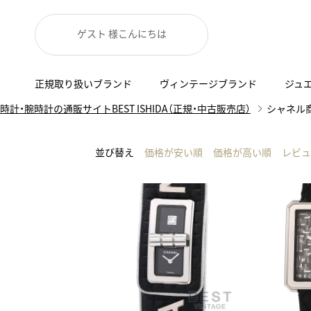
ゲスト 様こんにちは
正規取り扱いブランド
ヴィンテージブランド
ジュ
時計・腕時計の通販サイトBEST ISHIDA（正規・中古販売店）
シャネル
A
B
C
D
E
F
G
代表メッセージ
お問い合わせ
YOUTUBE
正規取り扱いブラン
ISHIDA新宿
BEST VINTAGEについて
ニュースリリース
査定お申込み
並び替え
価格が安い順
価格が高い順
レビュ
Accurate Form
ACCU
FACEBOOK
アキュレイトフォルム
アキュトロ
ラグジュアリーウォッチ
TimeVallée ISHIDA Azabudai Hills
ANGEL CLOVER
Angel
ウォッチ
エンジェルクローバー
エンジェル
LINE
スマートウォッチ
ブライトリング ブティック GINZA SIX
ASTRON
ATTE
ジュエリー
アストロン
アテッサ