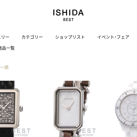
エリー
カテゴリー
ショップリスト
イベント・フェア
商品一覧
H
I
J
K
L
M
N
O
P
ご来店の予約
会社概要
オンライン相談
サービス
ド
BLOG
ISHIDA表参道
買取り・下取り・委託サービスについて
検索
採用情報
ー順
TRON
amazfit
X
ン
アマズフィット
ヴィンテージブランド一覧はこちら
ISHIDA SPECIAL EDITION
I
Luxury Time Lounge
 Heart
ARMINSTROM
デザイナーズ家電
い
ハート
アーミンシュトローム
日用品
i
IWC 表参道ブティック
SA
その他