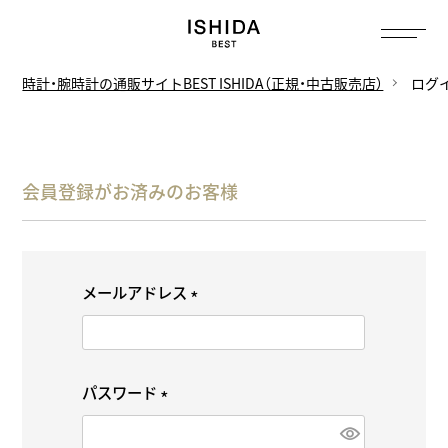
時計・腕時計の通販サイトBEST ISHIDA（正規・中古販売店）
ログ
会員登録がお済みのお客様
メールアドレス
(
必
須
パスワード
)
(