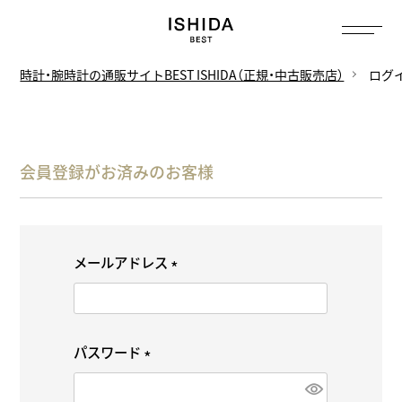
時計・腕時計の通販サイトBEST ISHIDA（正規・中古販売店）
ログ
会員登録がお済みのお客様
メールアドレス
(
必
須
パスワード
)
(