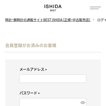
時計・腕時計の通販サイトBEST ISHIDA（正規・中古販売店）
ログ
会員登録がお済みのお客様
メールアドレス
(
必
須
パスワード
)
(