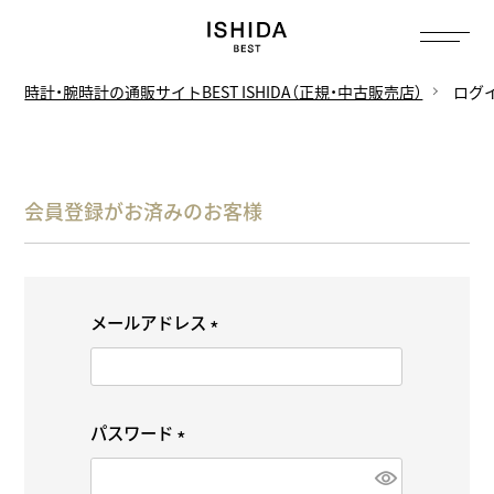
時計・腕時計の通販サイトBEST ISHIDA（正規・中古販売店）
ログ
会員登録がお済みのお客様
メールアドレス
(
必
須
パスワード
)
(