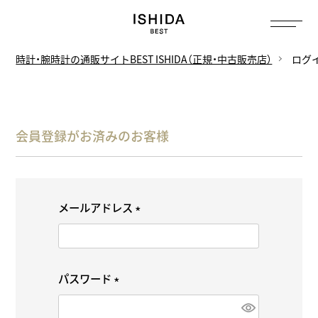
時計・腕時計の通販サイトBEST ISHIDA（正規・中古販売店）
ログ
会員登録がお済みのお客様
メールアドレス
(
必
須
パスワード
)
(