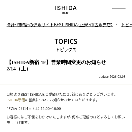
トップ
へ
時計・腕時計の通販サイトBEST ISHIDA（正規・中古販売店）
トピ
TOPICS
トピックス
【ISHIDA新宿 4F】営業時間変更のお知らせ
2/14（土）
update:2026.02.03
日頃よりBEST ISHIDAをご愛顧いただき、誠にありがとうございます。
ISHIDA新宿
の営業についてお知らせさせていただきます。
4Fのみ 2月14日 （土） 11:00~16:00
お客様にはご不便をおかけいたしますが、何卒ご理解のほどよろしくお願い
申し上げます。