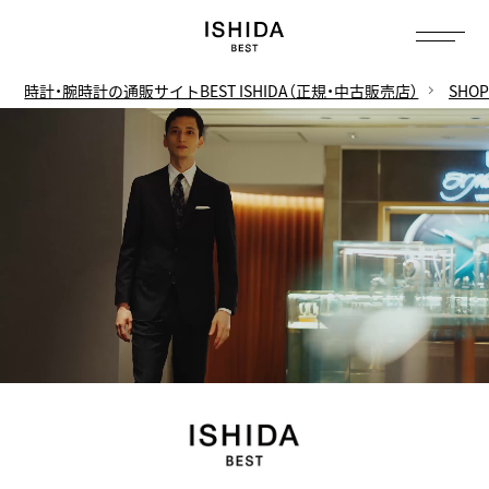
トップ
へ
時計・腕時計の通販サイトBEST ISHIDA（正規・中古販売店）
SHOP