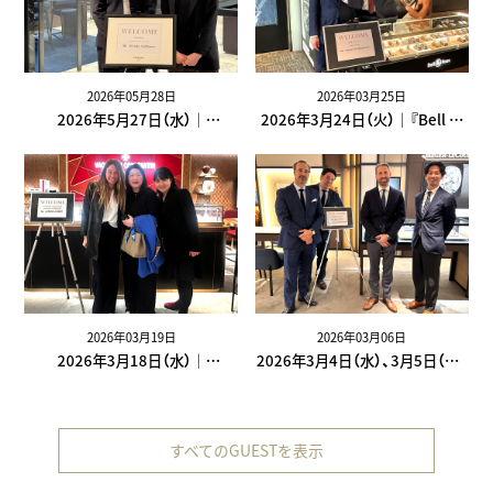
2026年05月28日
2026年03月25日
2026年5月27日（水）｜
2026年3月24日（火）｜『Bell ＆
『PANERAI』 International
Ross』 General Manager の
Retail Director の Nicolas
Fabien De Nonancourt 氏が来
Guillemet 氏、JAPAN CEOの
訪＜ISHIDA新宿＞＜ISHIDA表参
Philippe Larrieu氏が来訪＜
道＞
ISHIDA新宿＞＜ISHIDA表参道＞
2026年03月19日
2026年03月06日
2026年3月18日（水）｜
2026年3月4日（水）、3月5日（木）
『VACHERON CONSTANTIN』
｜『JAEGER-LECOULTRE』
INTERNATIONAL TRAINING
international commercial
MANAGER の AURELIE AUBERT
director の Inigo Ohlson 氏、
すべてのGUESTを表示
氏が来訪＜ISHIDA新宿＞＜
managing director の
TimeVallée ISHIDA Azabudai
Maxence DREVON-BALAS 氏が