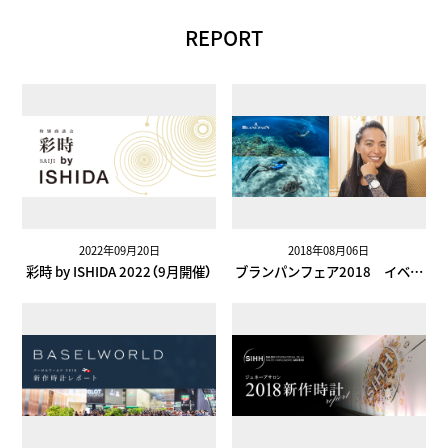
Hills＞
来訪＜ISHIDA新宿＞＜
REPORT
TimeVallée ISHIDA Azabudai
Hills＞
2022年09月20日
2018年08月06日
彩時 by ISHIDA 2022（9月開催）
ブランパンフェア2018 イベン
ト 水中表現家 二木あい氏 トー
クショーレポート