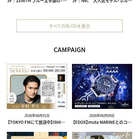
3F｜ZENITH ブルー文字盤の『ク
3F｜IWC 大人気モデル「ポルト
ロノマスター オリジナル』
ギーゼ・クロノグラフ」
IW371605
すべてのBLOGを表示
CAMPAIGN
2026年08月01日
2026年06月09日
【TOKYO FMにて放送中】ISHIDA
【EDOX】muta MARINEとのコラ
presents クロノス日本版『Tick
ボレーションによるネプチュニ
Tock Talk♪』
アンが登場