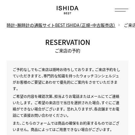
トップ
へ
時計・腕時計の通販サイトBEST ISHIDA（正規・中古販売店）
ご来
RESERVATION
ご来店の予約
ご予約なしでもご来店は随時お待ちしております。
ご来店予約をし
ていただきますと、専門的な知識を持ったウォッチコンシェルジュ
が
お客様のご要望にあわせて優先的にご案内をさせていただきま
す。
ご希望の内容を確認次第、担当よりお電話またはメールにてご連絡
いたします。
ご希望の来店日で当日を選択された場合、すぐにご連
絡ができない場合がございます。
恐れ入りますが、各店舗までお電
話にて直接お問い合わせください。
また、こちらのフォームでは商品の確保をお約束するものではござ
いません。
商品によってはご用意できない場合がございます。