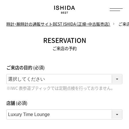
トップ
へ
時計・腕時計の通販サイトBEST ISHIDA（正規・中古販売店）
ご来
RESERVATION
ご来店の予約
ご来店の目的
(必須)
※IWC 表参道ブティックでは定期点検を行っておりません。
店舗
(必須)