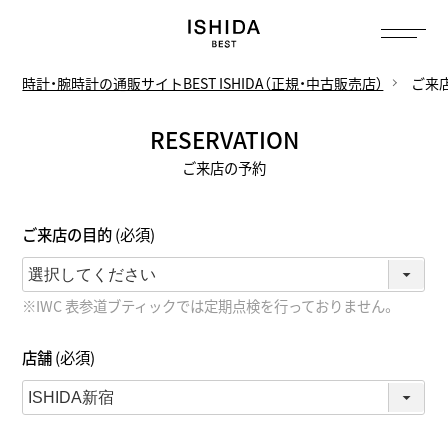
トップ
へ
時計・腕時計の通販サイトBEST ISHIDA（正規・中古販売店）
ご来
RESERVATION
ご来店の予約
ご来店の目的
(必須)
※IWC 表参道ブティックでは定期点検を行っておりません。
店舗
(必須)