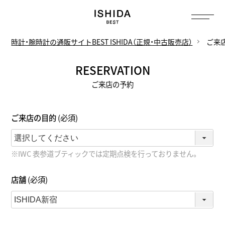
トップ
へ
時計・腕時計の通販サイトBEST ISHIDA（正規・中古販売店）
ご来
RESERVATION
ご来店の予約
ご来店の目的
(必須)
※IWC 表参道ブティックでは定期点検を行っておりません。
店舗
(必須)