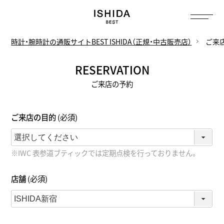
トップ
へ
時計・腕時計の通販サイトBEST ISHIDA（正規・中古販売店）
ご来
RESERVATION
ご来店の予約
ご来店の目的
(必須)
※IWC 表参道ブティックでは定期点検を行っておりません。
店舗
(必須)