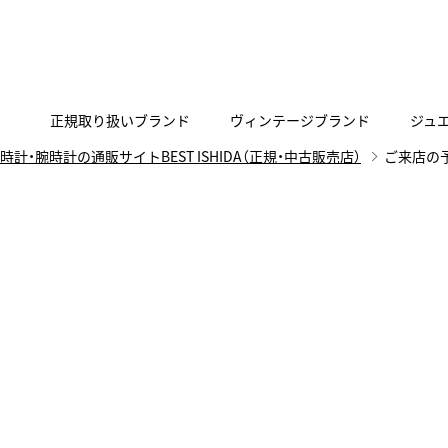
正規取り扱いブランド
ヴィンテージブランド
ジュ
時計・腕時計の通販サイトBEST ISHIDA（正規・中古販売店）
ご来店の
A
B
C
D
E
F
G
代表メッセージ
お問い合わせ
YOUTUBE
正規取り扱いブラン
ISHIDA新宿
BEST VINTAGEについて
ニュースリリース
査定お申込み
Accurate Form
ACCU
FACEBOOK
アキュレイトフォルム
アキュトロ
ラグジュアリーウォッチ
TimeVallée ISHIDA Azabudai Hills
ANGEL CLOVER
Angel
ウォッチ
エンジェルクローバー
エンジェル
LINE
スマートウォッチ
ブライトリング ブティック GINZA SIX
ASTRON
ATTE
ジュエリー
アストロン
アテッサ