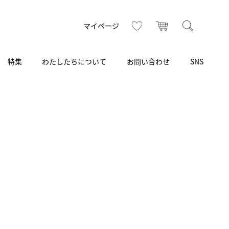
トップ
へ
お気に入り
カート
検索
マイページ
特集
わたしたちについて
お問い合わせ
SNS
R
S
T
U
V
W
X
Z
買取り・下取り・委託サービス
CSR
ヴィンテージブランド
INSTAGRAM
ISHIDA N43°（札幌）
AMIDA
TikTok
アミダ
SHIDA いいモノ Selection
ブライトリング ブティック 銀座
Arnold & Son
いモノ Gift selection
アーノルド＆サン
.s.d.(アイエスディー)
BEST VINTAGE
新宿