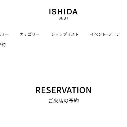
エリー
カテゴリー
ショップリスト
イベント・フェア
予約
H
I
J
K
L
M
N
O
P
ご来店の予約
会社概要
オンライン相談
サービス
ド
BLOG
ISHIDA表参道
買取り・下取り・委託サービスについて
検索
採用情報
TRON
amazfit
X
ン
アマズフィット
ヴィンテージブランド一覧はこちら
ISHIDA SPECIAL EDITION
I
Luxury Time Lounge
RESERVATION
 Heart
ARMINSTROM
デザイナーズ家電
い
ハート
アーミンシュトローム
ご来店の予約
日用品
i
IWC 表参道ブティック
SA
その他