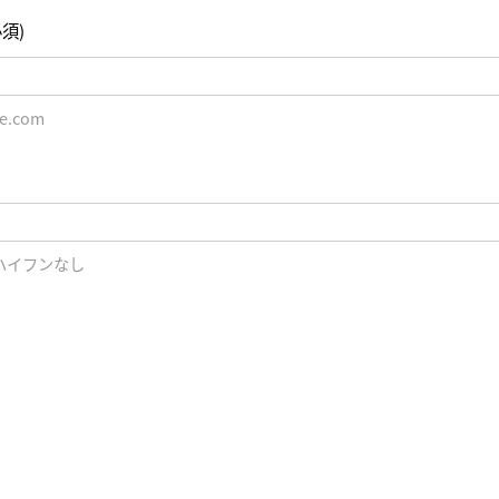
必須)
e.com
 ※ハイフンなし