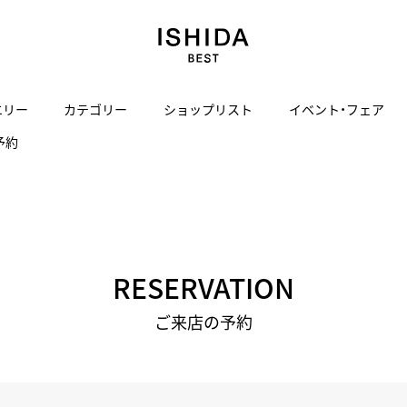
エリー
カテゴリー
ショップリスト
イベント・フェア
予約
H
I
J
K
L
M
N
O
P
ご来店の予約
会社概要
オンライン相談
サービス
ド
BLOG
ISHIDA表参道
買取り・下取り・委託サービスについて
検索
採用情報
TRON
amazfit
X
ン
アマズフィット
ヴィンテージブランド一覧はこちら
ISHIDA SPECIAL EDITION
I
Luxury Time Lounge
RESERVATION
 Heart
ARMINSTROM
デザイナーズ家電
い
ハート
アーミンシュトローム
ご来店の予約
日用品
i
IWC 表参道ブティック
SA
その他