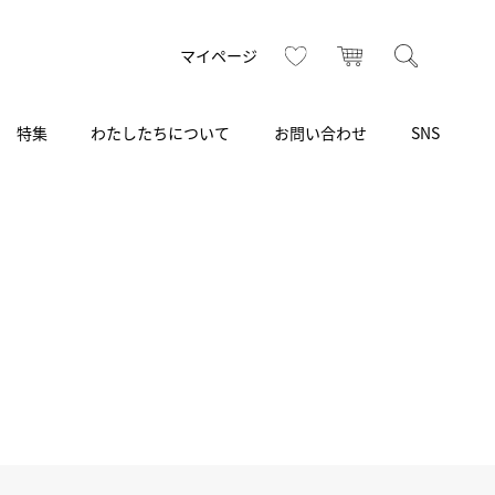
トップ
へ
お気に入り
カート
検索
マイページ
特集
わたしたちについて
お問い合わせ
SNS
R
S
T
U
V
W
X
Z
買取り・下取り・委託サービス
CSR
ヴィンテージブランド
INSTAGRAM
ISHIDA N43°（札幌）
AMIDA
TikTok
アミダ
SHIDA いいモノ Selection
ブライトリング ブティック 銀座
Arnold & Son
いモノ Gift selection
アーノルド＆サン
.s.d.(アイエスディー)
BEST VINTAGE
新宿