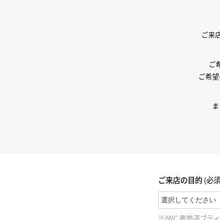
BEST VINTAGE
グランフロント大阪
ご来
ご
ご希望
ま
ご来店の目的
(必須
※IWC 表参道ブ