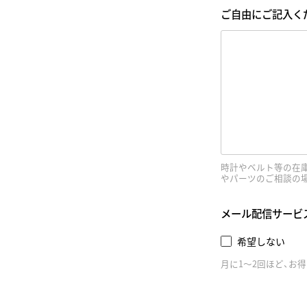
ご自由にご記入く
時計やベルト等の在
やパーツのご相談の
メール配信サービ
希望しない
月に1～2回ほど、お