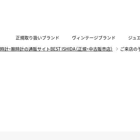
正規取り扱いブランド
ヴィンテージブランド
ジュ
時計・腕時計の通販サイトBEST ISHIDA（正規・中古販売店）
ご来店の
A
B
C
D
E
F
G
代表メッセージ
お問い合わせ
YOUTUBE
正規取り扱いブラン
ISHIDA新宿
BEST VINTAGEについて
ニュースリリース
査定お申込み
Accurate Form
ACCU
FACEBOOK
アキュレイトフォルム
アキュトロ
ラグジュアリーウォッチ
TimeVallée ISHIDA Azabudai Hills
ANGEL CLOVER
Angel
ウォッチ
エンジェルクローバー
エンジェル
LINE
スマートウォッチ
ブライトリング ブティック GINZA SIX
ASTRON
ATTE
ジュエリー
アストロン
アテッサ