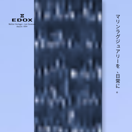
マ
リ
ン
ラ
グ
ジ
ュ
ア
リ
ー
を
、
日
常
に
。