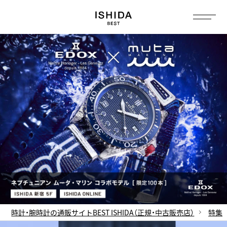
トップ
へ
時計・腕時計の通販サイトBEST ISHIDA（正規・中古販売店）
特集