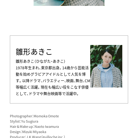
雛形あきこ
雛形あきこ（ひながた・あきこ）
1978年生まれ、東京都出身。14歳から芸能活
動を始めグラビアアイドルとして人気を博
す。以降ドラマ、バラエティー、映画、舞台、CM
等幅広く活躍。現在も幅広い役をこなす俳優
として、ドラマや舞台映画等で活躍中。
Photographer：Momoka Omote
Stylist：Yu Sugiura
Hair & Make up：Naoto Iwamura
Design：Mizuki Miyaoka
Producer：J.K.Wang（guilloche inc.）