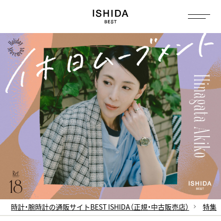
トップ
へ
時計・腕時計の通販サイトBEST ISHIDA（正規・中古販売店）
特集