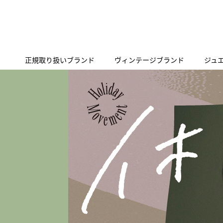
正規取り扱いブランド
ヴィンテージブランド
ジュ
A
B
C
D
E
F
G
代表メッセージ
お問い合わせ
YOUTUBE
正規取り扱いブラン
ISHIDA新宿
BEST VINTAGEについて
ニュースリリース
査定お申込み
Accurate Form
ACCU
FACEBOOK
アキュレイトフォルム
アキュトロ
ラグジュアリーウォッチ
TimeVallée ISHIDA Azabudai Hills
ANGEL CLOVER
Angel
ウォッチ
エンジェルクローバー
エンジェル
LINE
スマートウォッチ
ブライトリング ブティック GINZA SIX
ASTRON
ATTE
ジュエリー
アストロン
アテッサ