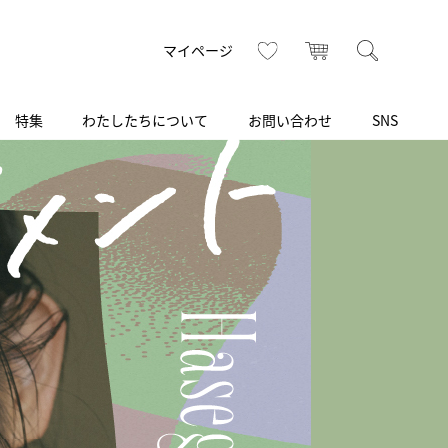
トップ
へ
お気に入り
カート
検索
マイページ
特集
わたしたちについて
お問い合わせ
SNS
R
S
T
U
V
W
X
Z
買取り・下取り・委託サービス
CSR
ヴィンテージブランド
INSTAGRAM
ISHIDA N43°（札幌）
AMIDA
TikTok
アミダ
SHIDA いいモノ Selection
ブライトリング ブティック 銀座
Arnold & Son
いモノ Gift selection
アーノルド＆サン
.s.d.(アイエスディー)
BEST VINTAGE
新宿