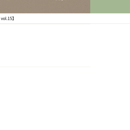
l.15】