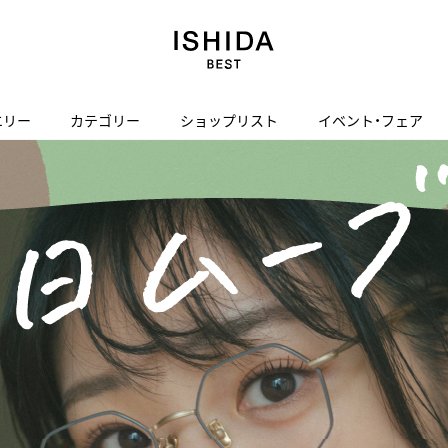
エリー
カテゴリー
ショップリスト
イベント・フェア
H
I
J
K
L
M
N
O
P
ご来店の予約
会社概要
オンライン相談
サービス
ド
BLOG
ISHIDA表参道
買取り・下取り・委託サービスについて
検索
採用情報
TRON
amazfit
X
ン
アマズフィット
ヴィンテージブランド一覧はこちら
ISHIDA SPECIAL EDITION
I
Luxury Time Lounge
 Heart
ARMINSTROM
デザイナーズ家電
い
ハート
アーミンシュトローム
日用品
i
IWC 表参道ブティック
SA
その他