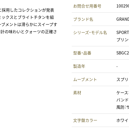
お問合せ用番号
10029
に採用したコレクションが発表
ラミックスとブライトチタンを組
ブランド名
GRAN
ーブメントは滑らかにスイープす
時計の味わいとクォーツの正確さ
シリーズ・モデル名
SPOR
プリン
型番・品番
SBGC2
製造年
-
ムーブメント
スプリ
素材
ケース
バンド
風防：
文字盤カラー
ホワイ