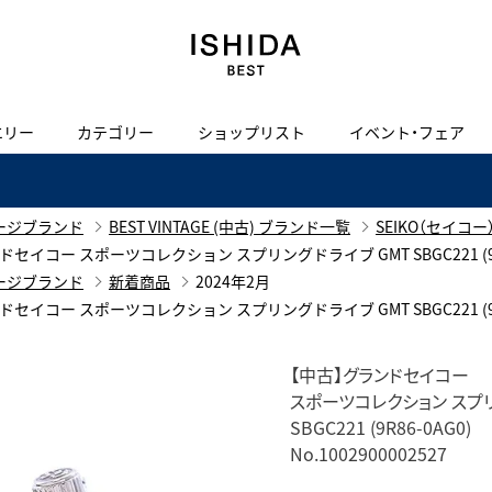
エリー
カテゴリー
ショップリスト
イベント・フェア
H
I
J
K
L
M
N
O
P
ご来店の予約
会社概要
オンライン相談
サービス
ド
BLOG
ISHIDA表参道
買取り・下取り・委託サービスについて
検索
ージブランド
BEST VINTAGE (中古) ブランド一覧
SEIKO（セイコー
採用情報
MT グランドセイコー スポーツコレクション スプリングドライブ GMT SBGC221 (9R
TRON
amazfit
ージブランド
新着商品
2024年2月
X
ン
アマズフィット
ヴィンテージブランド一覧はこちら
限定商品
MT グランドセイコー スポーツコレクション スプリングドライブ GMT SBGC221 (9R
Luxury Time Lounge
 Heart
ARMINSTROM
ヴィンテージウォッチ
【中古】グランドセイコー
ハート
アーミンシュトローム
スポーツコレクション スプリ
IWC 表参道ブティック
SBGC221 (9R86-0AG0)
SA
No.1002900002527