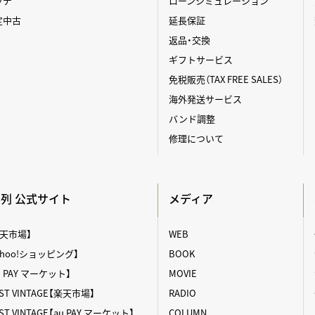
ッチ
ローンシミュレーション
定中古
延長保証
返品・交換
ギフトサービス
免税販売（TAX FREE SALES）
海外発送サービス
バンド調整
修理について
A系列 公式サイト
メディア
【楽天市場】
WEB
【Yahoo!ショッピング】
BOOK
au PAY マーケット】
MOVIE
T VINTAGE【楽天市場】
RADIO
 VINTAGE【au PAY マーケット】
COLUMN