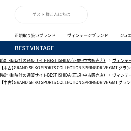
ゲスト 様こんにちは
正規取り扱いブランド
ヴィンテージブランド
ジュ
A
B
C
D
E
F
G
BEST VINTAGE
代表メッセージ
お問い合わせ
正規取り扱いブラン
YOUTUBE
ISHIDA新宿
BEST VINTAGEについて
時計・腕時計の通販サイトBEST ISHIDA（正規・中古販売店）
ヴィンテ
ニュースリリース
査定お申込み
【中古】GRAND SEIKO SPORTS COLLECTION SPRINGDRIVE G
Accurate Form
ACCU
時計・腕時計の通販サイトBEST ISHIDA（正規・中古販売店）
ヴィンテ
FACEBOOK
アキュレイトフォルム
アキュトロ
ブランド一覧
【中古】GRAND SEIKO SPORTS COLLECTION SPRINGDRIVE G
TimeVallée ISHIDA Azabudai Hills
ANGEL CLOVER
Angel
新着商品
エンジェルクローバー
エンジェル
LINE
ブライトリング ブティック GINZA SIX
ASTRON
ATTE
アストロン
アテッサ