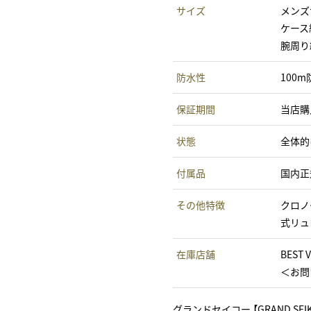
サイズ
メンズ
ケース
腕周り
防水性
100m
保証期間
当店購
状態
全体的
付属品
国内正
その他特徴
クロノ
式リュ
在庫店舗
BEST 
＜お問い
グランドセイコー 【GRAND SE