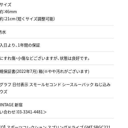
サイズ
約：46mm
約：21cm（短くサイズ調整可能）
防水
入日より、1年間の保証
にすれ傷・小傷などございますが、状態は良好です。
規保証書(2022年7月) 箱(※やや汚れがございます)
グラフ 日付表示 スモールセコンド シースルーバック ねじ込み
ウズ
VINTAGE 新宿
合わせ：03-3341-4481＞
IKO】 スポーツコレクション スプリングドライブ GMT SBGC221