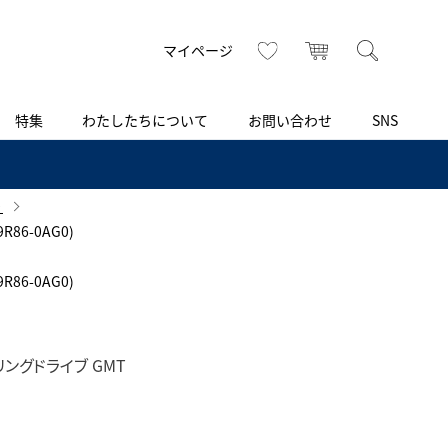
トップ
へ
お気に入り
カート
検索
マイページ
特集
わたしたちについて
お問い合わせ
SNS
R
S
T
U
V
W
X
Z
買取り・下取り・委託サービス
CSR
ヴィンテージブランド
INSTAGRAM
ISHIDA N43°（札幌）
）
86-0AG0)
AMIDA
TikTok
アミダ
ブライトリング認定中古
86-0AG0)
ブライトリング ブティック 銀座
Arnold & Son
レディース
アーノルド＆サン
ングドライブ GMT
BEST VINTAGE
新宿