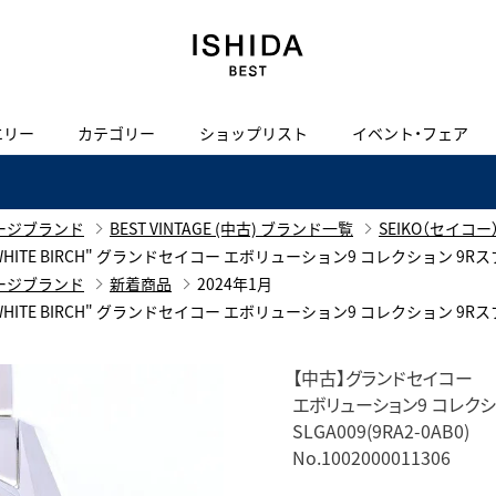
エリー
カテゴリー
ショップリスト
イベント・フェア
H
I
J
K
L
M
N
O
P
ご来店の予約
会社概要
オンライン相談
サービス
ド
BLOG
ISHIDA表参道
買取り・下取り・委託サービスについて
検索
ージブランド
BEST VINTAGE (中古) ブランド一覧
SEIKO（セイコー
採用情報
 DRIVE "WHITE BIRCH" グランドセイコー エボリューション9 コレクション 9R
TRON
amazfit
ージブランド
新着商品
2024年1月
X
ン
アマズフィット
ヴィンテージブランド一覧はこちら
限定商品
 DRIVE "WHITE BIRCH" グランドセイコー エボリューション9 コレクション 9R
Luxury Time Lounge
 Heart
ARMINSTROM
ヴィンテージウォッチ
【中古】グランドセイコー
ハート
アーミンシュトローム
エボリューション9 コレクシ
IWC 表参道ブティック
SLGA009(9RA2-0AB0)
SA
No.1002000011306