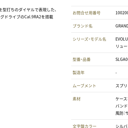
を型打ちのダイヤルで表現した、
お問合せ用番号
10020
ドライブのCal.9RA2を搭載
ブランド名
GRAN
シリーズ・モデル名
EVOLU
リュー
型番・品番
SLGA0
製造年
-
ムーブメント
スプリ
素材
ケース
バンド
風防：
文字盤カラー
シルバ