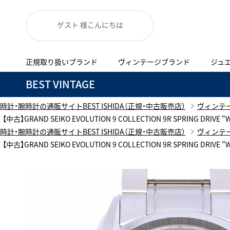
ゲスト 様こんにちは
正規取り扱いブランド
ヴィンテージブランド
ジュ
A
B
C
D
E
F
G
BEST VINTAGE
代表メッセージ
お問い合わせ
正規取り扱いブラン
YOUTUBE
ISHIDA新宿
BEST VINTAGEについて
時計・腕時計の通販サイトBEST ISHIDA（正規・中古販売店）
ヴィンテ
ニュースリリース
査定お申込み
【中古】GRAND SEIKO EVOLUTION 9 COLLECTION 9R SPRING
Accurate Form
ACCU
時計・腕時計の通販サイトBEST ISHIDA（正規・中古販売店）
ヴィンテ
FACEBOOK
アキュレイトフォルム
アキュトロ
ブランド一覧
【中古】GRAND SEIKO EVOLUTION 9 COLLECTION 9R SPRING
TimeVallée ISHIDA Azabudai Hills
ANGEL CLOVER
Angel
新着商品
エンジェルクローバー
エンジェル
LINE
ブライトリング ブティック GINZA SIX
ASTRON
ATTE
アストロン
アテッサ