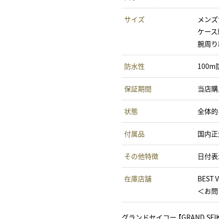
サイズ
メンズ
ケース
腕周り
防水性
100m
保証期間
当店購
状態
全体的
付属品
国内正
その他特徴
日付表
在庫店舗
BEST 
＜お問い
グランドセイコー 【GRAND S