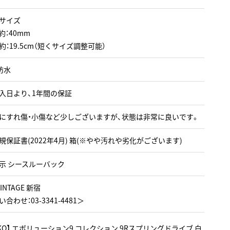
サイズ
約：40mm
約：19.5cm（短くサイズ調整可能）
防水
入日より、1年間の保証
にすれ傷・小傷など少しございますが、状態は非常に良いです。
規保証書(2022年4月) 箱(※やや汚れや劣化がございます)
示 シースルーバック
VINTAGE 新宿
合わせ：03-3341-4481＞
EIKO】 エボリューション9 コレクション 9Rスプリングドライブ 白