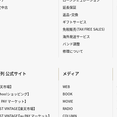
定中古
延長保証
返品・交換
ギフトサービス
免税販売（TAX FREE SALES）
海外発送サービス
バンド調整
修理について
A系列 公式サイト
メディア
【楽天市場】
WEB
【Yahoo!ショッピング】
BOOK
au PAY マーケット】
MOVIE
T VINTAGE【楽天市場】
RADIO
 VINTAGE【au PAY マーケット】
COLUMN