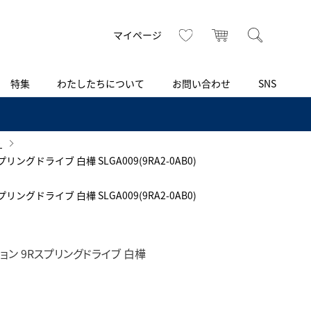
トップ
へ
お気に入り
カート
検索
マイページ
特集
わたしたちについて
お問い合わせ
SNS
R
S
T
U
V
W
X
Z
買取り・下取り・委託サービス
CSR
ヴィンテージブランド
INSTAGRAM
ISHIDA N43°（札幌）
）
スプリングドライブ 白樺 SLGA009(9RA2-0AB0)
AMIDA
TikTok
アミダ
ブライトリング認定中古
スプリングドライブ 白樺 SLGA009(9RA2-0AB0)
ブライトリング ブティック 銀座
Arnold & Son
レディース
アーノルド＆サン
ョン 9Rスプリングドライブ 白樺
BEST VINTAGE
新宿