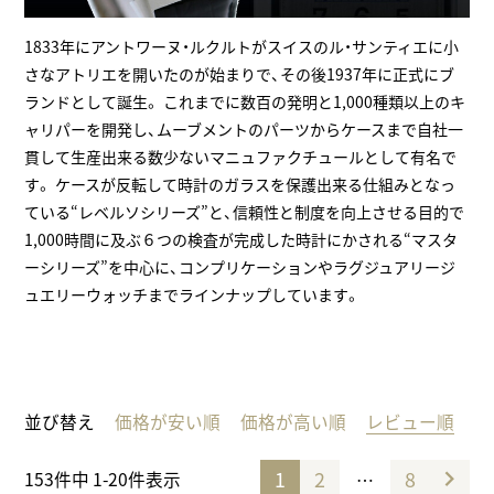
1833年にアントワーヌ・ルクルトがスイスのル・サンティエに小
さなアトリエを開いたのが始まりで、その後1937年に正式にブ
ランドとして誕生。 これまでに数百の発明と1,000種類以上のキ
ャリパーを開発し、ムーブメントのパーツからケースまで自社一
貫して生産出来る数少ないマニュファクチュールとして有名で
す。 ケースが反転して時計のガラスを保護出来る仕組みとなっ
ている“レベルソシリーズ”と、信頼性と制度を向上させる目的で
1,000時間に及ぶ６つの検査が完成した時計にかされる“マスタ
ーシリーズ”を中心に、コンプリケーションやラグジュアリージ
ュエリーウォッチまでラインナップしています。
並び替え
価格が安い順
価格が高い順
レビュー順
1
2
8
…
153
件中
1
-
20
件表示