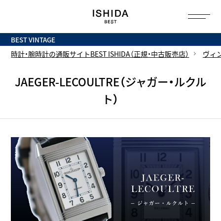
トップ
へ
BEST VINTAGE
時計・腕時計の通販サイトBEST ISHIDA（正規・中古販売店）
ヴィ
JAEGER-LECOULTRE（ジャガー・ルクル
ト）