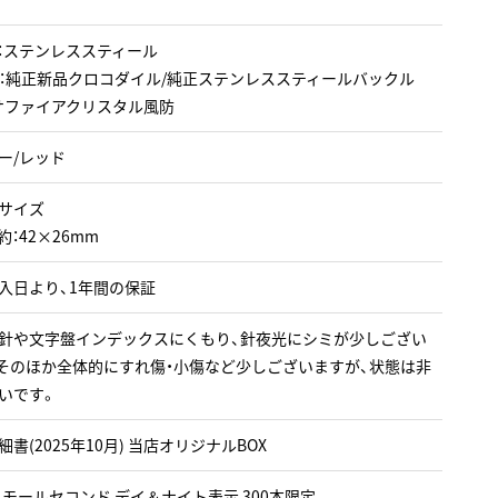
：ステンレススティール
：純正新品クロコダイル/純正ステンレススティールバックル
サファイアクリスタル風防
ー/レッド
サイズ
約：42×26mm
入日より、1年間の保証
針や文字盤インデックスにくもり、針夜光にシミが少しござい
そのほか全体的にすれ傷・小傷など少しございますが、状態は非
いです。
書(2025年10月) 当店オリジナルBOX
 スモールセコンド デイ＆ナイト表示 300本限定