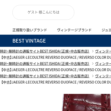
ゲスト 様こんにちは
正規取り扱いブランド
ヴィンテージブランド
ジュ
A
B
C
D
E
F
G
BEST VINTAGE
代表メッセージ
お問い合わせ
正規取り扱いブラン
YOUTUBE
ISHIDA新宿
BEST VINTAGEについて
時計・腕時計の通販サイトBEST ISHIDA（正規・中古販売店）
ヴィンテ
ニュースリリース
査定お申込み
【中古】JAEGER-LECOULTRE REVERSO DUOFACE / REVERSO CO
Accurate Form
ACCU
時計・腕時計の通販サイトBEST ISHIDA（正規・中古販売店）
ヴィンテ
FACEBOOK
アキュレイトフォルム
アキュトロ
ブランド一覧
【中古】JAEGER-LECOULTRE REVERSO DUOFACE / REVERSO CO
TimeVallée ISHIDA Azabudai Hills
時計・腕時計の通販サイトBEST ISHIDA（正規・中古販売店）
ヴィンテ
ANGEL CLOVER
Angel
新着商品
【中古】JAEGER-LECOULTRE REVERSO DUOFACE / REVERSO CO
エンジェルクローバー
エンジェル
LINE
ブライトリング ブティック GINZA SIX
ASTRON
ATTE
アストロン
アテッサ