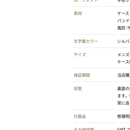
素材
ケース
バンド
風防：
文字盤カラー
シルバ
サイズ
メンズ
ケース
保証期間
当店購
状態
裏面の
ます。
常に良
付属品
修理明細
その他特徴
GMT