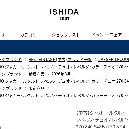
エリー
カテゴリー
ショップリスト
イベント・フェア
H
I
J
K
L
M
N
O
P
ご来店の予約
会社概要
オンライン相談
サービス
ド
BLOG
ISHIDA表参道
買取り・下取り・委託サービスについて
検索
ージブランド
BEST VINTAGE (中古) ブランド一覧
JAEGER-LEC
採用情報
LOR DUO ジャガー・ルクルト レベルソ・デュオ / レベルソ・カラーデュオ 270.840.54
TRON
amazfit
ージブランド
新着商品
2026年3月
X
ン
アマズフィット
ヴィンテージブランド一覧はこちら
限定商品
LOR DUO ジャガー・ルクルト レベルソ・デュオ / レベルソ・カラーデュオ 270.840.54
Luxury Time Lounge
ージブランド
限定商品
 Heart
ARMINSTROM
ヴィンテージウォッチ
LOR DUO ジャガー・ルクルト レベルソ・デュオ / レベルソ・カラーデュオ 270.840.54
ハート
アーミンシュトローム
IWC 表参道ブティック
【中古】ジャガー・ルクルト
SA
レベルソ・デュオ / レベル
270.840.548B (270.8.54)