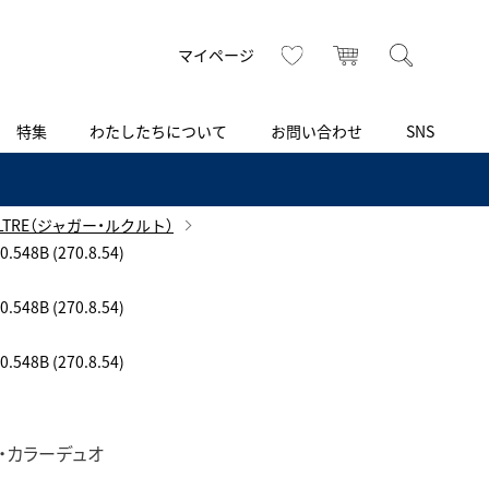
トップ
へ
お気に入り
カート
検索
マイページ
特集
わたしたちについて
お問い合わせ
SNS
R
S
T
U
V
W
X
Z
買取り・下取り・委託サービス
CSR
ヴィンテージブランド
INSTAGRAM
ISHIDA N43°（札幌）
OULTRE（ジャガー・ルクルト）
8B (270.8.54)
AMIDA
TikTok
アミダ
ブライトリング認定中古
8B (270.8.54)
ブライトリング ブティック 銀座
Arnold & Son
レディース
8B (270.8.54)
アーノルド＆サン
BEST VINTAGE
新宿
ソ・カラーデュオ