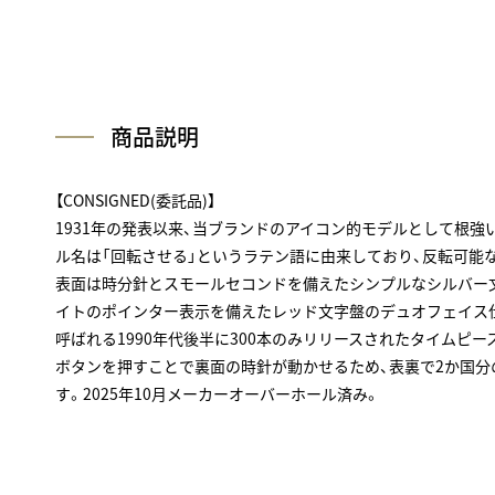
商品説明
【CONSIGNED(委託品)】
1931年の発表以来、当ブランドのアイコン的モデルとして根強
ル名は「回転させる」というラテン語に由来しており、反転可能
表面は時分針とスモールセコンドを備えたシンプルなシルバー文
イトのポインター表示を備えたレッド文字盤のデュオフェイス仕
呼ばれる1990年代後半に300本のみリリースされたタイムピ
ボタンを押すことで裏面の時針が動かせるため、表裏で2か国分
す。2025年10月メーカーオーバーホール済み。