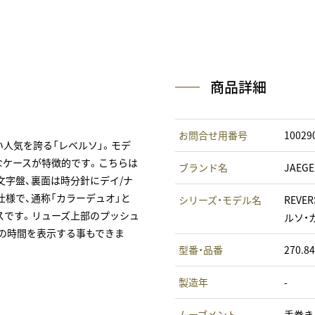
商品詳細
お問合せ用番号
10029
い人気を誇る「レベルソ」。モデ
なケースが特徴的です。こちらは
ブランド名
JAEG
字盤、裏面は時分針にデイ/ナ
様で、通称「カラーデュオ」と
シリーズ・モデル名
REVER
ースです。リューズ上部のプッシュ
ルソ・
の時間を表示する事もできま
型番・品番
270.84
製造年
-
ムーブメント
手巻き