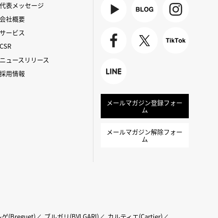
代表メッセージ
会社概要
Youtube
BLOG
Instagra
サービス
m
CSR
Faceboo
X
TikTok
ニュースリリース
k
採用情報
LINE
メールマガジン登録フォー
ム
メールマガジン解除フォー
ム
ゲ(Breguet)
ブルガリ(BVLGARI)
カルティエ(Cartier)