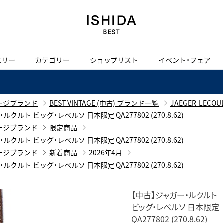
エリー
カテゴリー
ショップリスト
イベント・フェア
H
I
J
K
L
M
N
O
P
ご来店の予約
会社概要
オンライン相談
サービス
ド
BLOG
ISHIDA表参道
買取り・下取り・委託サービスについて
検索
ージブランド
BEST VINTAGE (中古) ブランド一覧
JAEGER-LEC
採用情報
ャガー・ルクルト ビッグ・レベルソ 日本限定 QA277802 (270.8.62)
TRON
amazfit
ージブランド
限定商品
X
ン
アマズフィット
ヴィンテージブランド一覧はこちら
限定商品
ャガー・ルクルト ビッグ・レベルソ 日本限定 QA277802 (270.8.62)
Luxury Time Lounge
ージブランド
新着商品
2026年4月
 Heart
ARMINSTROM
ヴィンテージウォッチ
ャガー・ルクルト ビッグ・レベルソ 日本限定 QA277802 (270.8.62)
ハート
アーミンシュトローム
IWC 表参道ブティック
【中古】ジャガー・ルクルト
SA
ビッグ・レベルソ 日本限定
QA277802 (270.8.62)