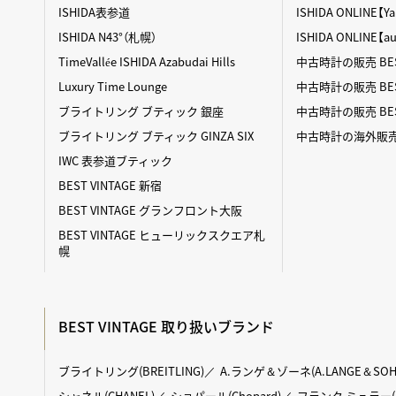
ISHIDA表参道
ISHIDA ONLINE
ISHIDA N43°（札幌）
ISHIDA ONLINE【
TimeVallée ISHIDA Azabudai Hills
中古時計の販売 BES
Luxury Time Lounge
中古時計の販売 BEST
ブライトリング ブティック 銀座
中古時計の販売 BES
ブライトリング ブティック GINZA SIX
中古時計の海外販売 BE
IWC 表参道ブティック
BEST VINTAGE 新宿
BEST VINTAGE グランフロント大阪
BEST VINTAGE ヒューリックスクエア札
幌
BEST VINTAGE 取り扱いブランド
ブライトリング(BREITLING)
A.ランゲ＆ゾーネ(A.LANGE＆SOH
シャネル(CHANEL)
ショパール(Chopard)
フランク ミュラー(FR