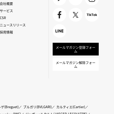
会社概要
Youtube
BLOG
Instagra
サービス
m
CSR
Faceboo
X
TikTok
ニュースリリース
k
採用情報
LINE
メールマガジン登録フォー
ム
メールマガジン解除フォー
ム
ゲ(Breguet)
ブルガリ(BVLGARI)
カルティエ(Cartier)
ー・シー(IWC)
ジャガー・ルクルト(JAEGER-LECOULTRE)