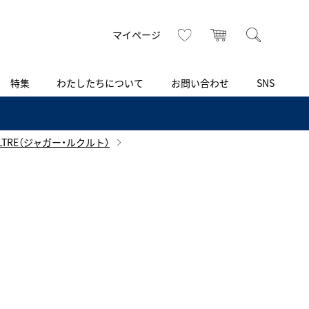
トップ
へ
お気に入り
カート
検索
マイページ
特集
わたしたちについて
お問い合わせ
SNS
R
S
T
U
V
W
X
Z
買取り・下取り・委託サービス
CSR
ヴィンテージブランド
INSTAGRAM
ISHIDA N43°（札幌）
OULTRE（ジャガー・ルクルト）
AMIDA
TikTok
アミダ
ブライトリング認定中古
ブライトリング ブティック 銀座
Arnold & Son
レディース
アーノルド＆サン
BEST VINTAGE
新宿