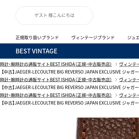
ゲスト 様こんにちは
正規取り扱いブランド
ヴィンテージブランド
ジュ
A
B
C
D
E
F
G
BEST VINTAGE
代表メッセージ
お問い合わせ
正規取り扱いブラン
YOUTUBE
ISHIDA新宿
BEST VINTAGEについて
時計・腕時計の通販サイトBEST ISHIDA（正規・中古販売店）
ヴィンテ
ニュースリリース
査定お申込み
【中古】JAEGER-LECOULTRE BIG REVERSO JAPAN EXCLUSIVE ジ
Accurate Form
ACCU
時計・腕時計の通販サイトBEST ISHIDA（正規・中古販売店）
ヴィンテ
FACEBOOK
アキュレイトフォルム
アキュトロ
ブランド一覧
【中古】JAEGER-LECOULTRE BIG REVERSO JAPAN EXCLUSIVE ジ
TimeVallée ISHIDA Azabudai Hills
時計・腕時計の通販サイトBEST ISHIDA（正規・中古販売店）
ヴィンテ
ANGEL CLOVER
Angel
新着商品
【中古】JAEGER-LECOULTRE BIG REVERSO JAPAN EXCLUSIVE ジ
エンジェルクローバー
エンジェル
LINE
ブライトリング ブティック GINZA SIX
ASTRON
ATTE
アストロン
アテッサ