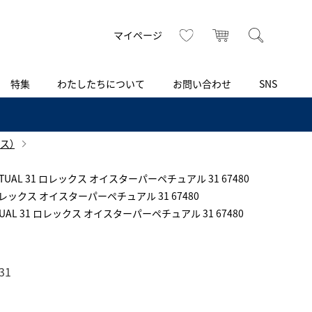
トップ
へ
お気に入り
カート
検索
マイページ
特集
わたしたちについて
お問い合わせ
SNS
R
S
T
U
V
W
X
Z
買取り・下取り・委託サービス
CSR
ヴィンテージブランド
INSTAGRAM
ISHIDA N43°（札幌）
ス）
AMIDA
RPETUAL 31 ロレックス オイスターパーペチュアル 31 67480
TikTok
アミダ
ブライトリング認定中古
31 ロレックス オイスターパーペチュアル 31 67480
ブライトリング ブティック 銀座
PETUAL 31 ロレックス オイスターパーペチュアル 31 67480
Arnold & Son
レディース
アーノルド＆サン
BEST VINTAGE
新宿
31