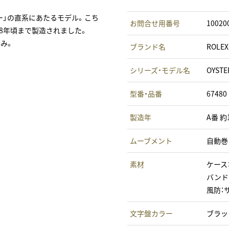
ー」の直系にあたるモデル。こち
お問合せ用番号
10020
1998年頃まで製造されました。
済み。
ブランド名
ROLE
シリーズ・モデル名
OYST
型番・品番
67480
製造年
A番 約
ムーブメント
自動巻
素材
ケース
バンド
風防：
文字盤カラー
ブラッ