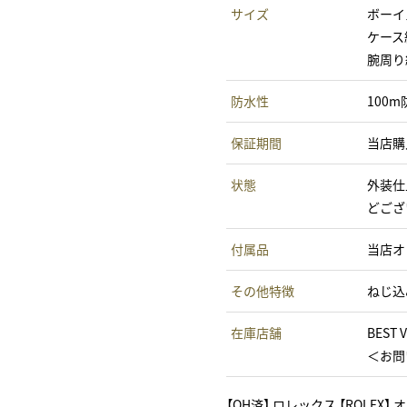
サイズ
ボーイ
ケース
腕周り
防水性
100m
保証期間
当店購
状態
外装仕
どござ
付属品
当店オ
その他特徴
ねじ込
在庫店舗
BEST
＜お問い
【OH済】 ロレックス 【ROLEX