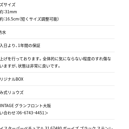
ズサイズ
約：31mm
約：16.5cm（短くサイズ調整可能）
防水
入日より、1年間の保証
上げを行っております。全体的に気にならない程度のすれ傷な
いますが、状態は非常に良いです。
リジナルBOX
み式リュウズ
 VINTAGE グランフロント大阪
合わせ：06ｰ6743ｰ4451＞
】 オイスターパーペチュアル 31 67480 ボーイズ ブラック ステンレ