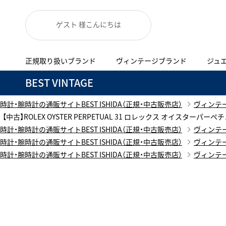
ゲスト 様こんにちは
正規取り扱いブランド
ヴィンテージブランド
ジュ
A
B
C
D
E
F
G
BEST VINTAGE
代表メッセージ
お問い合わせ
正規取り扱いブラン
YOUTUBE
ISHIDA新宿
BEST VINTAGEについて
時計・腕時計の通販サイトBEST ISHIDA（正規・中古販売店）
ヴィンテ
ニュースリリース
査定お申込み
【中古】ROLEX OYSTER PERPETUAL 31 ロレックス オイスターパーペチュ
Accurate Form
ACCU
時計・腕時計の通販サイトBEST ISHIDA（正規・中古販売店）
ヴィンテ
FACEBOOK
アキュレイトフォルム
アキュトロ
ブランド一覧
時計・腕時計の通販サイトBEST ISHIDA（正規・中古販売店）
ヴィンテ
TimeVallée ISHIDA Azabudai Hills
時計・腕時計の通販サイトBEST ISHIDA（正規・中古販売店）
ヴィンテ
ANGEL CLOVER
Angel
新着商品
エンジェルクローバー
エンジェル
LINE
ブライトリング ブティック GINZA SIX
ASTRON
ATTE
アストロン
アテッサ