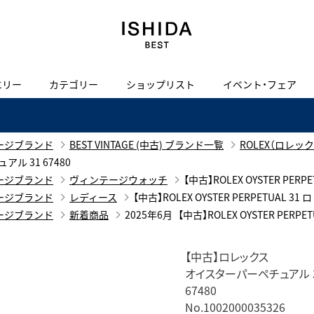
エリー
カテゴリー
ショップリスト
イベント・フェア
H
I
J
K
L
M
N
O
P
ご来店の予約
会社概要
オンライン相談
サービス
ド
BLOG
ISHIDA表参道
買取り・下取り・委託サービスについて
検索
ージブランド
BEST VINTAGE (中古) ブランド一覧
ROLEX（ロレック
採用情報
アル 31 67480
TRON
amazfit
ージブランド
ヴィンテージウォッチ
【中古】ROLEX OYSTER PE
X
ン
アマズフィット
ヴィンテージブランド一覧はこちら
限定商品
ージブランド
レディース
【中古】ROLEX OYSTER PERPETUAL 
Luxury Time Lounge
ージブランド
新着商品
2025年6月
【中古】ROLEX OYSTER PER
 Heart
ARMINSTROM
ヴィンテージウォッチ
ハート
アーミンシュトローム
【中古】ロレックス
IWC 表参道ブティック
オイスターパーペチュアル 
SA
67480
No.1002000035326