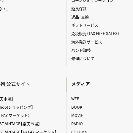
ッチ
ローンシミュレーション
定中古
延長保証
返品・交換
ギフトサービス
免税販売（TAX FREE SALES）
海外発送サービス
バンド調整
修理について
A系列 公式サイト
メディア
【楽天市場】
WEB
【Yahoo!ショッピング】
BOOK
au PAY マーケット】
MOVIE
T VINTAGE【楽天市場】
RADIO
 VINTAGE【au PAY マーケット】
COLUMN