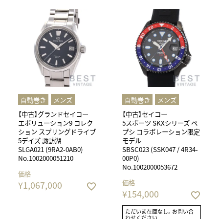
⾃動巻き
メンズ
⾃動巻き
メンズ
【中古】グランドセイコー
【中古】セイコー
エボリューション9 コレク
5スポーツ SKXシリーズ ペ
ション スプリングドライブ
プシ コラボレーション限定
5デイズ 諏訪湖
モデル
SLGA021 (9RA2-0AB0)
SBSC023 (SSK047 / 4R34-
No.1002000051210
00P0)
No.1002000053672
価格
価格
¥
1,067,000
¥
154,000
ただいま在庫なし。お問い合
わせください