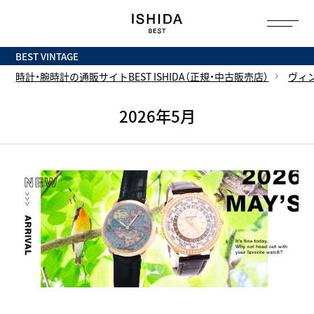
トップ
へ
BEST VINTAGE
時計・腕時計の通販サイトBEST ISHIDA（正規・中古販売店）
ヴィ
2026年5月