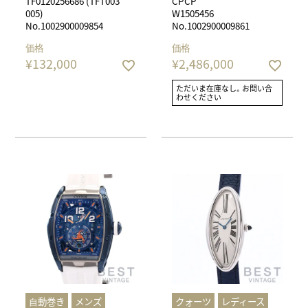
TF0120256686 (TFT003
CPCP
005)
W1505456
No.1002900009854
No.1002900009861
価格
価格
¥
132,000
¥
2,486,000
ただいま在庫なし。お問い合
わせください
⾃動巻き
メンズ
クォーツ
レディース