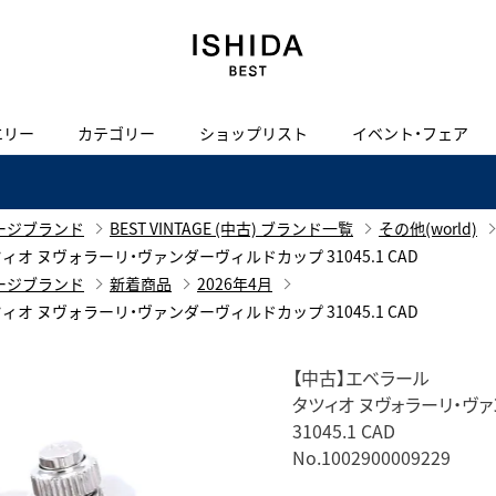
エリー
カテゴリー
ショップリスト
イベント・フェア
H
I
J
K
L
M
N
O
P
ご来店の予約
会社概要
オンライン相談
サービス
ド
BLOG
ISHIDA表参道
買取り・下取り・委託サービスについて
検索
ージブランド
BEST VINTAGE (中古) ブランド一覧
その他(world)
採用情報
ラール タツィオ ヌヴォラーリ・ヴァンダーヴィルドカップ 31045.1 CAD
TRON
amazfit
ージブランド
新着商品
2026年4月
X
ン
アマズフィット
ヴィンテージブランド一覧はこちら
限定商品
ラール タツィオ ヌヴォラーリ・ヴァンダーヴィルドカップ 31045.1 CAD
Luxury Time Lounge
 Heart
ARMINSTROM
ヴィンテージウォッチ
【中古】エベラール
ハート
アーミンシュトローム
タツィオ ヌヴォラーリ・ヴ
IWC 表参道ブティック
31045.1 CAD
SA
No.1002900009229