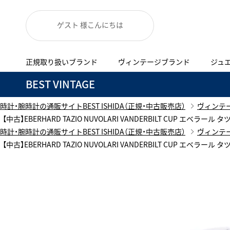
ゲスト 様こんにちは
正規取り扱いブランド
ヴィンテージブランド
ジュ
A
B
C
D
E
F
G
BEST VINTAGE
代表メッセージ
お問い合わせ
正規取り扱いブラン
YOUTUBE
ISHIDA新宿
BEST VINTAGEについて
時計・腕時計の通販サイトBEST ISHIDA（正規・中古販売店）
ヴィンテ
ニュースリリース
査定お申込み
【中古】EBERHARD TAZIO NUVOLARI VANDERBILT CUP エベ
Accurate Form
ACCU
時計・腕時計の通販サイトBEST ISHIDA（正規・中古販売店）
ヴィンテ
FACEBOOK
アキュレイトフォルム
アキュトロ
ブランド一覧
【中古】EBERHARD TAZIO NUVOLARI VANDERBILT CUP エベ
TimeVallée ISHIDA Azabudai Hills
ANGEL CLOVER
Angel
新着商品
エンジェルクローバー
エンジェル
LINE
ブライトリング ブティック GINZA SIX
ASTRON
ATTE
アストロン
アテッサ