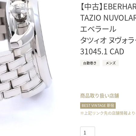
【中古】EBERHA
正規取り扱いブランド一覧はこちら
BEST VINTAGE
ヒューリックスクエア札幌
TAZIO NUVOLAR
エベラール
ショップリスト一覧はこちら
タツィオ ヌヴォ
31045.1 CAD
⾃動巻き
メンズ
商品取り扱い店舗
BEST VINTAGE 新宿
※上記リンク先の店舗情報より