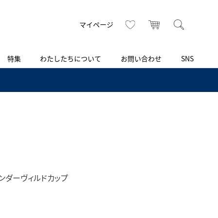
トップ
へ
お気に入り
カート
検索
マイページ
特集
わたしたちについて
お問い合わせ
SNS
R
S
T
U
V
W
X
Z
買取り・下取り・委託サービス
CSR
ヴィンテージブランド
INSTAGRAM
ISHIDA N43°（札幌）
AMIDA
TikTok
アミダ
ブライトリング認定中古
ブライトリング ブティック 銀座
Arnold & Son
レディース
アーノルド＆サン
ァンダーヴィルドカップ
BEST VINTAGE
新宿