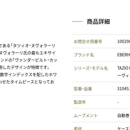
商品詳細
お問合せ用番号
10029
である「タツィオ・ヌヴォラーリ
D」はヌヴォラーリ氏の最もエキサイ
ブランド名
EBER
ランドの「ヴァンダービルト・カッ
用したデザインが特徴です。
シリーズ・モデル名
TAZI
ア数字インデックスを配したホワ
ーヴィ
わせたタイムピースとなってお
型番・品番
31045
製造年
-
ムーブメント
自動巻
素材
ケース