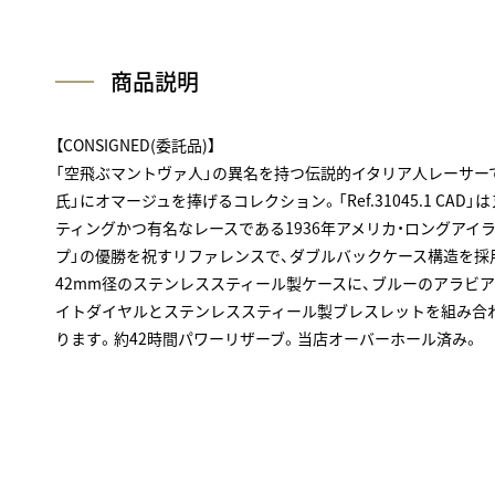
商品説明
【CONSIGNED(委託品)】
「空飛ぶマントヴァ人」の異名を持つ伝説的イタリア人レーサー
氏」にオマージュを捧げるコレクション。「Ref.31045.1 CA
ティングかつ有名なレースである1936年アメリカ・ロングアイ
プ」の優勝を祝すリファレンスで、ダブルバックケース構造を採
42mm径のステンレススティール製ケースに、ブルーのアラビ
イトダイヤルとステンレススティール製ブレスレットを組み合
ります。約42時間パワーリザーブ。当店オーバーホール済み。