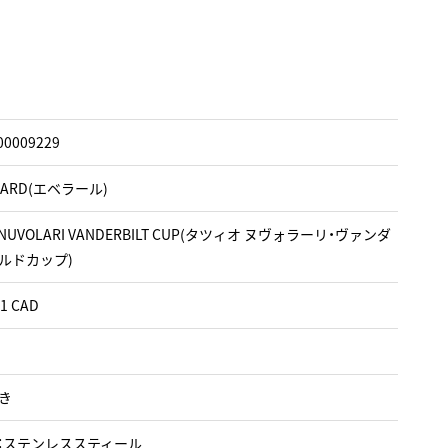
00009229
HARD(エベラール)
O NUVOLARI VANDERBILT CUP(タツィオ ヌヴォラーリ・ヴァンダ
ルドカップ)
.1 CAD
き
：ステンレススティール