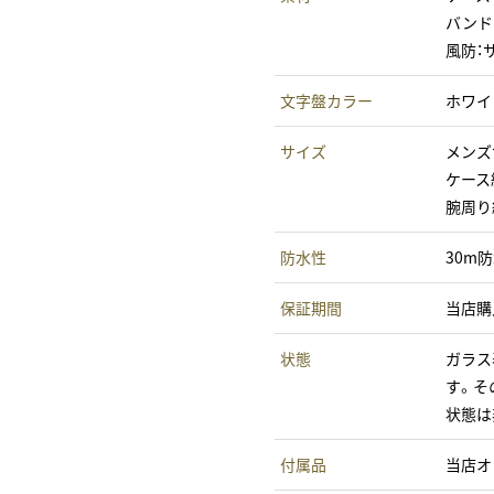
バンド
風防：
文字盤カラー
ホワイ
サイズ
メンズ
ケース
腕周り
防水性
30m
保証期間
当店購
状態
ガラス
す。そ
状態は
付属品
当店オ