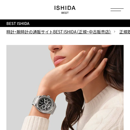
トップ
へ
BEST ISHIDA
時計・腕時計の通販サイトBEST ISHIDA（正規・中古販売店）
正規