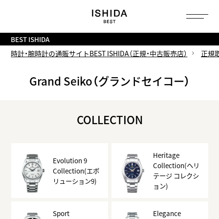
トップ
へ
BEST ISHIDA
時計・腕時計の通販サイトBEST ISHIDA（正規・中古販売店）
正規
Grand Seiko（グランドセイコー）
COLLECTION
Heritage
Evolution 9
Collection(ヘリ
Collection(エボ
テージ コレクシ
リューション9)
ョン)
Sport
Elegance