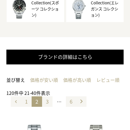
Collection(スポ
Collection(エレ
ーツ コレクショ
ガンス コレクシ
ン)
ョン)
ブランドの詳細はこちら
並び替え
価格が安い順
価格が高い順
レビュー順
120
件中
21
-
40
件表示
1
2
3
6
…