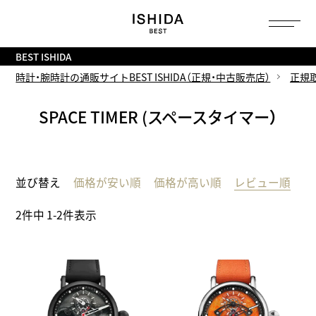
トップ
へ
BEST ISHIDA
時計・腕時計の通販サイトBEST ISHIDA（正規・中古販売店）
正規
SPACE TIMER (スペースタイマー）
並び替え
価格が安い順
価格が高い順
レビュー順
2
件中
1
-
2
件表示